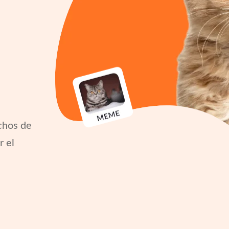
chos de
r el