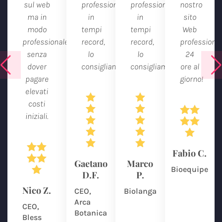
sul web
professionale
professionale
nostro
ma in
in
in
sito
modo
tempi
tempi
Web
professionale
record,
record,
professional
senza
lo
lo
24
dover
consigliamo
consigliamo
ore al
pagare
giorno!
elevati


costi




iniziali.











Fabio C.


Gaetano
Marco

Bioequipe
D.F.
P.
Nico Z.
CEO,
Biolanga
Arca
CEO,
Botanica
Bless